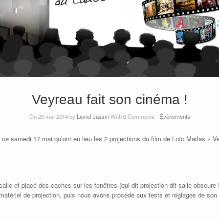
Veyreau fait son cinéma !
On 20 mai 2014 by
Lionel Jassin
With
0
Comments -
Évènements
t ce samedi 17 mai qu’ont eu lieu les 2 projections du film de Loïc Marlas « 
 salle et placé des caches sur les fenêtres (qui dit projection dit salle obscur
le matériel de projection, puis nous avons procédé aux tests et réglages de son