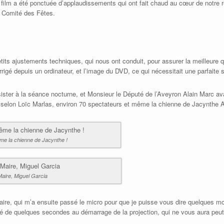
u film a été ponctuée d’applaudissements qui ont fait chaud au cœur de notre r
le Comité des Fêtes.
ts ajustements techniques, qui nous ont conduit, pour assurer la meilleure qu
corrigé depuis un ordinateur, et l’image du DVD, ce qui nécessitait une parfaite 
ster à la séance nocturne, et Monsieur le Député de l’Aveyron Alain Marc ava
, selon Loïc Marlas, environ 70 spectateurs et même la chienne de Jacynthe A
me la chienne de Jacynthe !
Maire, Miguel Garcia
ire, qui m’a ensuite passé le micro pour que je puisse vous dire quelques mots
até de quelques secondes au démarrage de la projection, qui ne vous aura peu