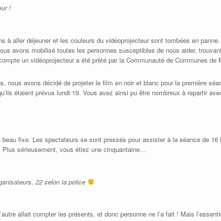
ur !
ons à aller déjeuner et les couleurs du vidéoprojecteur sont tombées en panne.
us avons mobilisé toutes les personnes susceptibles de nous aider, trouvan
de compte un vidéoprojecteur a été prêté par la Communauté de Communes de M
, nous avons décidé de projeter le film en noir et blanc pour la première sé
u’ils étaient prévus lundi 19. Vous avez ainsi pu être nombreux à repartir ave
 beau fixe. Les spectateurs se sont pressés pour assister à la séance de 16
e ! Plus sérieusement, vous étiez une cinquantaine…
ganisateurs, 22 selon la police
tre allait compter les présents, et donc personne ne l’a fait ! Mais l’essentie