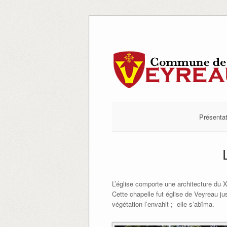
Skip
to
content
Présentat
L’église comporte une architecture du 
Cette chapelle fut église de Veyreau j
végétation l’envahit ; elle s’abîma.