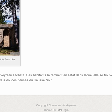
int-Jean des
eyreau l’acheta. Ses habitants la remirent en l’état dans lequel elle se trouve 
 plus douces pauses du Causse Noir.
Copyright Commune de Veyreau
Theme By
SiteOrigin