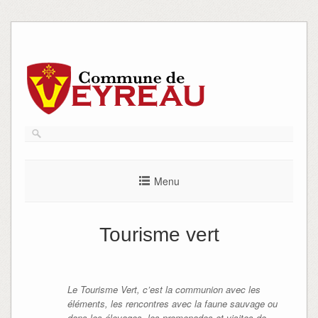
Skip
to
content
Menu
Tourisme vert
Le Tourisme Vert, c’est la communion avec les
éléments, les rencontres avec la faune sauvage ou
dans les élevages, les promenades et visites de