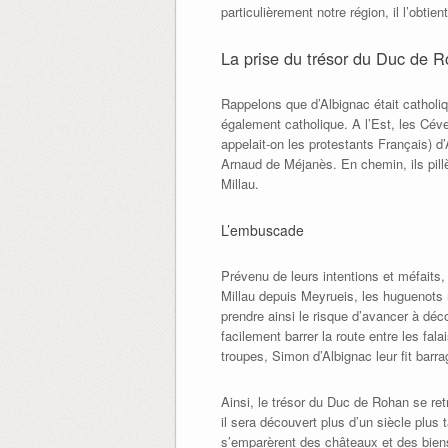
particulièrement notre région, il l’obt
La prise du trésor du Duc de 
Rappelons que d’Albignac était catholiq
également catholique. A l’Est, les Céve
appelait-on les protestants Français) d’
Arnaud de Méjanès. En chemin, ils pillè
Millau.
L’embuscade
Prévenu de leurs intentions et méfaits, 
Millau depuis Meyrueis, les huguenots n
prendre ainsi le risque d’avancer à déco
facilement barrer la route entre les fal
troupes, Simon d’Albignac leur fit barr
Ainsi, le trésor du Duc de Rohan se re
il sera découvert plus d’un siècle plus 
s’emparèrent des châteaux et des biens