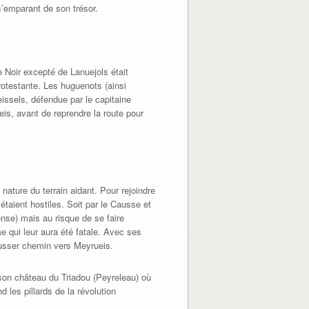
s’emparant de son trésor.
e Noir excepté de Lanuejols était
rotestante. Les huguenots (ainsi
reissels, défendue par le capitaine
is, avant de reprendre la route pour
nature du terrain aidant. Pour rejoindre
étaient hostiles. Soit par le Causse et
dense) mais au risque de se faire
me qui leur aura été fatale. Avec ses
rousser chemin vers Meyrueis.
 son château du Triadou (Peyreleau) où
d les pillards de la révolution