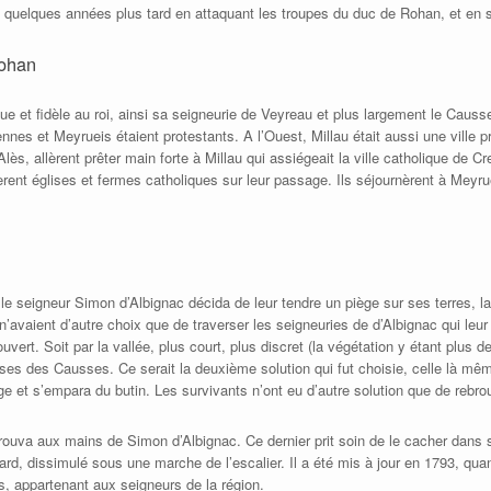
ient quelques années plus tard en attaquant les troupes du duc de Rohan, et en 
Rohan
ue et fidèle au roi, ainsi sa seigneurie de Veyreau et plus largement le Causs
nnes et Meyrueis étaient protestants. A l’Ouest, Millau était aussi une ville p
Alès, allèrent prêter main forte à Millau qui assiégeait la ville catholique de C
rent églises et fermes catholiques sur leur passage. Ils séjournèrent à Meyrue
le seigneur Simon d’Albignac décida de leur tendre un piège sur ses terres, la 
’avaient d’autre choix que de traverser les seigneuries de d’Albignac qui leur 
uvert. Soit par la vallée, plus court, plus discret (la végétation y étant plus 
aises des Causses. Ce serait la deuxième solution qui fut choisie, celle là mê
age et s’empara du butin. Les survivants n’ont eu d’autre solution que de reb
trouva aux mains de Simon d’Albignac. Ce dernier prit soin de le cacher dans
tard, dissimulé sous une marche de l’escalier. Il a été mis à jour en 1793, quan
, appartenant aux seigneurs de la région.