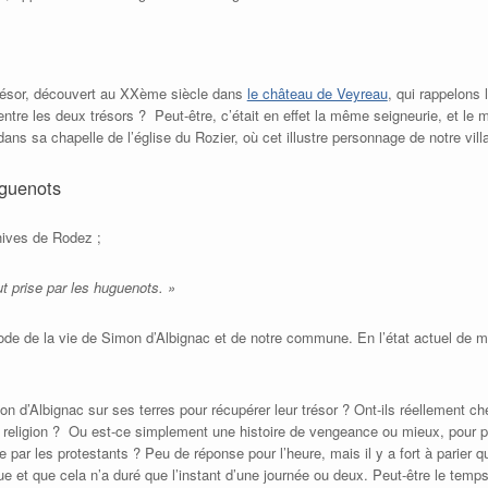
 trésor, découvert au XXème siècle dans
le château de Veyreau
, qui rappelons 
ntre les deux trésors ? Peut-être, c’était en effet la même seigneurie, et le m
dans sa chapelle de l’église du Rozier, où cet illustre personnage de notre vill
uguenots
hives de Rodez ;
ut prise par les huguenots. »
sode de la vie de Simon d’Albignac et de notre commune. En l’état actuel de 
mon d’Albignac sur ses terres pour récupérer leur trésor ? Ont-ils réellement c
 religion ?
Ou est-ce simplement une histoire de vengeance ou mieux, pour pi
e par les protestants ? Peu de réponse pour l’heure, mais il y a fort à parier q
ue et que cela n’a duré que l’instant d’une journée ou deux. Peut-être le temps